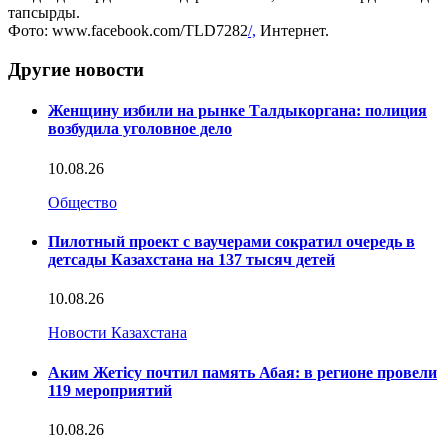
тапсырды.
Фото: www.facebook.com/TLD7282
/,
Интернет.
Другие новости
Женщину избили на рынке Талдыкоргана: полиция
возбудила уголовное дело
10.08.26
Общество
Пилотный проект с ваучерами сократил очередь в
детсады Казахстана на 137 тысяч детей
10.08.26
Новости Казахстана
Аким Жетісу почтил память Абая: в регионе провели
119 мероприятий
10.08.26