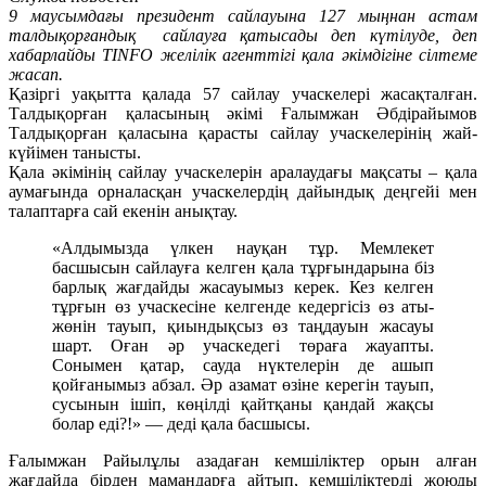
9 маусымдағы президент сайлауына 127 мыңнан астам
талдықорғандық сайлауға қатысады деп күтілуде, деп
хабарлайды TINFO желілік агенттігі қала әкімдігіне сілтеме
жасап.
Қазіргі уақытта қалада 57 сайлау учаскелері жасақталған.
Талдықорған қаласының әкімі Ғалымжан Әбдірайымов
Талдықорған қаласына қарасты сайлау учаскелерінің жай-
күйімен танысты.
Қала әкімінің сайлау учаскелерін аралаудағы мақсаты – қала
аумағында орналасқан учаскелердің дайындық деңгейі мен
талаптарға сай екенін анықтау.
«Алдымызда үлкен науқан тұр. Мемлекет
басшысын сайлауға келген қала тұрғындарына біз
барлық жағдайды жасауымыз керек. Кез келген
тұрғын өз учаскесіне келгенде кедергісіз өз аты-
жөнін тауып, қиындықсыз өз таңдауын жасауы
шарт. Оған әр учаскедегі төраға жауапты.
Сонымен қатар, сауда нүктелерін де ашып
қойғанымыз абзал. Әр азамат өзіне керегін тауып,
сусынын ішіп, көңілді қайтқаны қандай жақсы
болар еді?!» — деді қала басшысы.
Ғалымжан Райылұлы азадаған кемшіліктер орын алған
жағдайда бірден мамандарға айтып, кемшіліктерді жоюды