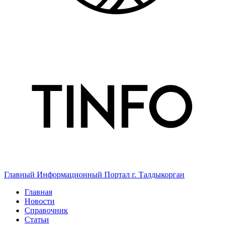
Главный Информационный Портал г. Талдыкорган
Главная
Новости
Справочник
Статьи