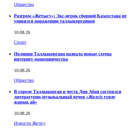
Общество
Разгром «Жетысу»: Экс-игрок сборной Казахстана не
удивился поражению талдыкорганцев
10.08.26
Спорт
Полиция Талдыкоргана назвала новые схемы
интернет-мошенничества
10.08.26
Общество
В городе Талдыкорган в честь Дня Абая состоялся
литературно-музыкальный вечер «Желсіз түнде
жарық ай»
10.08.26
Новости Жетісу