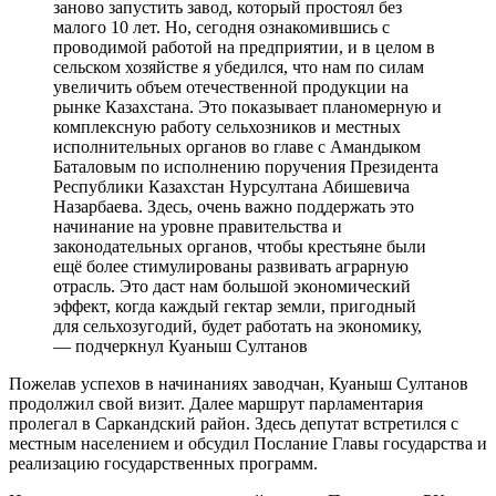
заново запустить завод, который простоял без
малого 10 лет. Но, сегодня ознакомившись с
проводимой работой на предприятии, и в целом в
сельском хозяйстве я убедился, что нам по силам
увеличить объем отечественной продукции на
рынке Казахстана. Это показывает планомерную и
комплексную работу сельхозников и местных
исполнительных органов во главе с Амандыком
Баталовым по исполнению поручения Президента
Республики Казахстан Нурсултана Абишевича
Назарбаева. Здесь, очень важно поддержать это
начинание на уровне правительства и
законодательных органов, чтобы крестьяне были
ещё более стимулированы развивать аграрную
отрасль. Это даст нам большой экономический
эффект, когда каждый гектар земли, пригодный
для сельхозугодий, будет работать на экономику,
— подчеркнул Куаныш Султанов
Пожелав успехов в начинаниях заводчан, Куаныш Султанов
продолжил свой визит. Далее маршрут парламентария
пролегал в Саркандский район. Здесь депутат встретился с
местным населением и обсудил Послание Главы государства и
реализацию государственных программ.