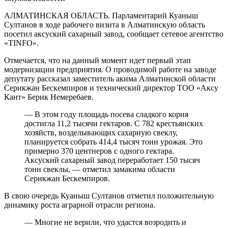
АЛМАТИНСКАЯ ОБЛАСТЬ. Парламентарий Куаныш
Султанов в ходе рабочего визита в Алматинскую область
посетил аксуский сахарный завод, сообщает сетевое агентство
«TINFO».
Отмечается, что на данный момент идет первый этап
модернизации предприятия. О проводимой работе на заводе
депутату рассказал заместитель акима Алматинской области
Серикжан Бескемпиров и технический директор ТОО «Аксу
Кант» Берик Немеребаев.
— В этом году площадь посева сладкого корня
достигла 11,2 тысячи гектаров. С 782 крестьянских
хозяйств, возделывающих сахарную свеклу,
планируется собрать 414,4 тысяч тонн урожая. Это
примерно 370 центнеров с одного гектара.
Аксуский сахарный завод переработает 150 тысяч
тонн свеклы, — отметил замакима области
Серикжан Бескемпиров.
В свою очередь Куаныш Султанов отметил положительную
динамику роста аграрной отрасли региона.
— Многие не верили, что удастся возродить и