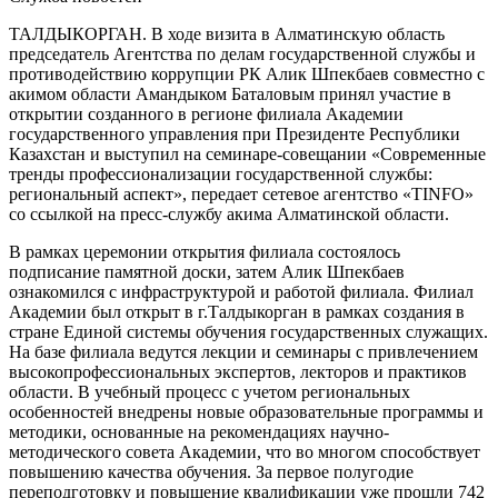
ТАЛДЫКОРГАН. В ходе визита в Алматинскую область
председатель Агентства по делам государственной службы и
противодействию коррупции РК Алик Шпекбаев совместно с
акимом области Амандыком Баталовым принял участие в
открытии созданного в регионе филиала Академии
государственного управления при Президенте Республики
Казахстан и выступил на семинаре-совещании «Современные
тренды профессионализации государственной службы:
региональный аспект», передает сетевое агентство «TINFO»
со ссылкой на пресс-службу акима Алматинской области.
В рамках церемонии открытия филиала состоялось
подписание памятной доски, затем Алик Шпекбаев
ознакомился с инфраструктурой и работой филиала. Филиал
Академии был открыт в г.Талдыкорган в рамках создания в
стране Единой системы обучения государственных служащих.
На базе филиала ведутся лекции и семинары с привлечением
высокопрофессиональных экспертов, лекторов и практиков
области. В учебный процесс с учетом региональных
особенностей внедрены новые образовательные программы и
методики, основанные на рекомендациях научно-
методического совета Академии, что во многом способствует
повышению качества обучения. За первое полугодие
переподготовку и повышение квалификации уже прошли 742