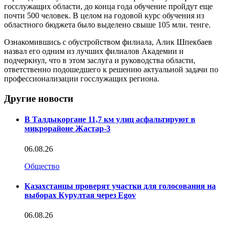
госслужащих области, до конца года обучение пройдут еще
почти 500 человек. В целом на годовой курс обучения из
областного бюджета было выделено свыше 105 млн. тенге.
Ознакомившись с обустройством филиала, Алик Шпекбаев
назвал его одним из лучших филиалов Академии и
подчеркнул, что в этом заслуга и руководства области,
ответственно подошедшего к решению актуальной задачи по
профессионализации госслужащих региона.
Другие новости
В Талдыкоргане 11,7 км улиц асфальтируют в
микрорайоне Жастар-3
06.08.26
Общество
Казахстанцы проверят участки для голосования на
выборах Курултая через Egov
06.08.26