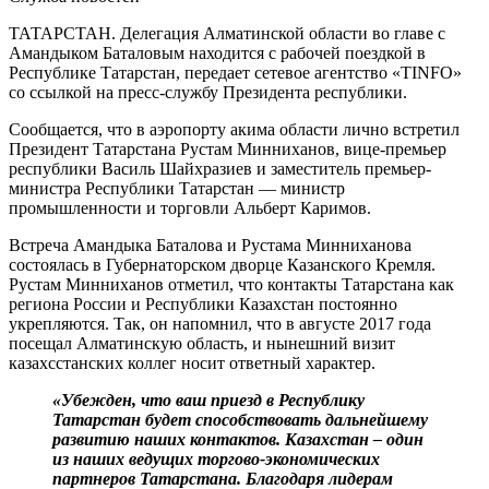
ТАТАРСТАН. Делегация Алматинской области во главе с
Амандыком Баталовым находится с рабочей поездкой в
Республике Татарстан, передает сетевое агентство «TINFO»
со ссылкой на пресс-службу Президента республики.
Сообщается, что в аэропорту акима области лично встретил
Президент Татарстана Рустам Минниханов, вице-премьер
республики Василь Шайхразиев и заместитель премьер-
министра Республики Татарстан — министр
промышленности и торговли Альберт Каримов.
Встреча Амандыка Баталова и Рустама Минниханова
состоялась в Губернаторском дворце Казанского Кремля.
Рустам Минниханов отметил, что контакты Татарстана как
региона России и Республики Казахстан постоянно
укрепляются. Так, он напомнил, что в августе 2017 года
посещал Алматинскую область, и нынешний визит
казахсстанских коллег носит ответный характер.
«Убежден, что ваш приезд в Республику
Татарстан будет способствовать дальнейшему
развитию наших контактов. Казахстан – один
из наших ведущих торгово-экономических
партнеров Татарстана. Благодаря лидерам