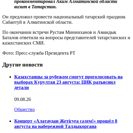
прокомментировал Аким Алматинской области
визит в Татарстан.
Он предложил провести национальный татарский праздник
Сабантуй в Алматинской области.
По окончании встречи Рустам Минниханов и Амандык
Баталов ответили на вопросы представителей татарстанских и
казахстанских СМИ.
Фото: Пресс-служба Президента РТ
Другие новости
Казахстанцы за рубежом смогут проголосовать на
выборах Курултая 23 августа: ЦИК разъяснил
детали
09.08.26
Общество
Концерт «Алатаудан Жетісуға сәлем!» прошёл 8
августа на набережной Талдыкоргана