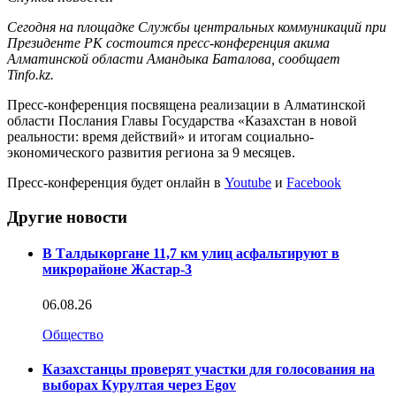
Сегодня на площадке Службы центральных коммуникаций при
Президенте РК состоится пресс-конференция акима
Алматинской области Амандыка Баталова, сообщает
Tinfo.kz.
Пресс-конференция посвящена реализации в Алматинской
области Послания Главы Государства «Казахстан в новой
реальности: время действий» и итогам социально-
экономического развития региона за 9 месяцев.
Пресс-конференция будет онлайн в
Youtube
и
Facebook
Другие новости
В Талдыкоргане 11,7 км улиц асфальтируют в
микрорайоне Жастар-3
06.08.26
Общество
Казахстанцы проверят участки для голосования на
выборах Курултая через Egov