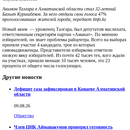
Акимом Талгара в Алматинской области стал 32-летний
Бахыт Куришбеков. За него отдали свои голоса 47%
проголосовавших жителей города, передает tinfo.kz
Новый аким — уроженец Талгара, был депутатом маслихата,
ответственным секретарём партии «Аманат». По мнению
избирателей, он знает проблемы райцентра. Всего на выборах
приняли участие 4 кандидата, трое из которых
самовыдвиженцы. Представители избиркома отметили
низкую явку избирателей. Из почти 42 тысяч тех, кого ждали
на участках, пришли меньше 10 тысяч человек, это 23
процента от общего числа голосующих.
Другие новости
Дефицит газа зафиксирован в Конаеве Алматинской
области
09.08.26
Общество
Член ЦИК Айманакумов проверил готовность