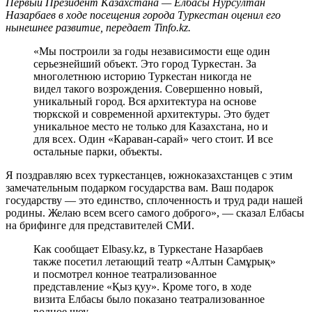
Первый Президент Казахстана — Елбасы Нурсултан
Назарбаев в ходе посещения города Туркестан оценил его
нынешнее развитие, передает Tinfo.kz.
«Мы построили за годы независимости еще один
серьезнейший объект. Это город Туркестан. За
многолетнюю историю Туркестан никогда не
видел такого возрождения. Совершенно новый,
уникальный город. Вся архитектура на основе
тюркской и современной архитектуры. Это будет
уникальное место не только для Казахстана, но и
для всех. Один «Караван-сарай» чего стоит. И все
остальные парки, объекты.
Я поздравляю всех туркестанцев, южноказахстанцев с этим
замечательным подарком государства вам. Ваш подарок
государству — это единство, сплоченность и труд ради нашей
родины. Желаю всем всего самого доброго», — сказал Елбасы
на брифинге для представителей СМИ.
Как сообщает Elbasy.kz, в Туркестане Назарбаев
также посетил летающий театр «Алтын Самұрық»
и посмотрел конное театрализованное
представление «Қыз қуу». Кроме того, в ходе
визита Елбасы было показано театрализованное
водное шоу.