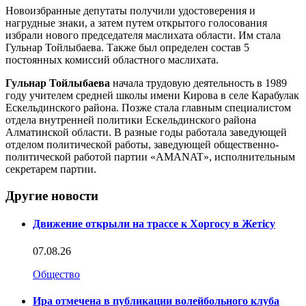
Новоизбранные депутаты получили удостоверения и
нагрудные знаки, а затем путем открытого голосования
избрали нового председателя маслихата области. Им стала
Гульнар Тойлыбаева. Также был определен состав 5
постоянных комиссий областного маслихата.
Гульнар Тойлыбаева
начала трудовую деятельность в 1989
году учителем средней школы имени Кирова в селе Карабулак
Ескельдинского района. Позже стала главным специалистом
отдела внутренней политики Ескельдинского района
Алматинской области. В разные годы работала заведующей
отделом политической работы, заведующей общественно-
политической работой партии «AMANAT», исполнительным
секретарем партии.
Другие новости
Движение открыли на трассе к Хоргосу в Жетісу
07.08.26
Общество
Ира отмечена в публикации волейбольного клуба