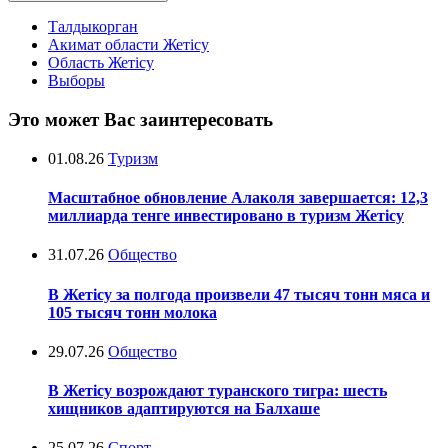
Талдыкорган
Акимат области Жетісу
Область Жетісу
Выборы
Это может Вас заинтересовать
01.08.26
Туризм
Масштабное обновление Алаколя завершается: 12,3
миллиарда тенге инвестировано в туризм Жетісу
31.07.26
Общество
В Жетісу за полгода произвели 47 тысяч тонн мяса и
105 тысяч тонн молока
29.07.26
Общество
В Жетісу возрождают туранского тигра: шесть
хищников адаптируются на Балхаше
25.07.26
Спорт