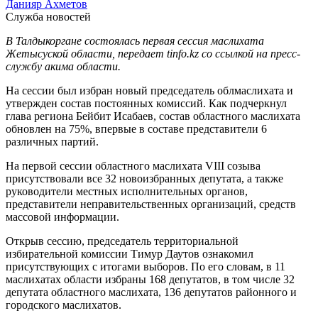
Данияр Ахметов
Служба новостей
В Талдыкоргане состоялась первая сессия маслихата
Жетысуской области, передает tinfo.kz со ссылкой на пресс-
службу акима области.
На сессии был избран новый председатель облмаслихата и
утвержден состав постоянных комиссий. Как подчеркнул
глава региона Бейбит Исабаев, состав областного маслихата
обновлен на 75%, впервые в составе представители 6
различных партий.
На первой сессии областного маслихата VІІІ созыва
присутствовали все 32 новоизбранных депутата, а также
руководители местных исполнительных органов,
представители неправительственных организаций, средств
массовой информации.
Открыв сессию, председатель территориальной
избирательной комиссии Тимур Даутов ознакомил
присутствующих с итогами выборов. По его словам, в 11
маслихатах области избраны 168 депутатов, в том числе 32
депутата областного маслихата, 136 депутатов районного и
городского маслихатов.