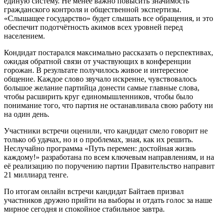
единую систему. Не менее важно повысить значимость
гражданского контроля и общественной экспертизы.
«Слышащее государство» будет слышать все обращения, и это
обеспечит подотчётность акимов всех уровней перед
населением.
Кондидат постарался максимально рассказать о перспективах,
ожидая обратной связи от участвующих в конференции
горожан. В результате получилось живое и интересное
общение. Каждое слово звучало искренне, чувствовалось
большое желание партийца донести самые главные слова,
чтобы расширить круг единомышленников, чтобы было
понимание того, что партия не останавливала свою работу ни
на один день.
Участники встречи оценили, что кандидат смело говорит не
только об удачах, но и о проблемах, зная, как их решить.
Неслучайно программа «Путь перемен: достойная жизнь
каждому!» разработана по всем ключевым направлениям, и на
её реализацию по поручению партии Правительство направит
21 миллиард тенге.
По итогам онлайн встречи кандидат Байтаев призвал
участников дружно прийти на выборы и отдать голос за наше
мирное сегодня и спокойное стабильное завтра.