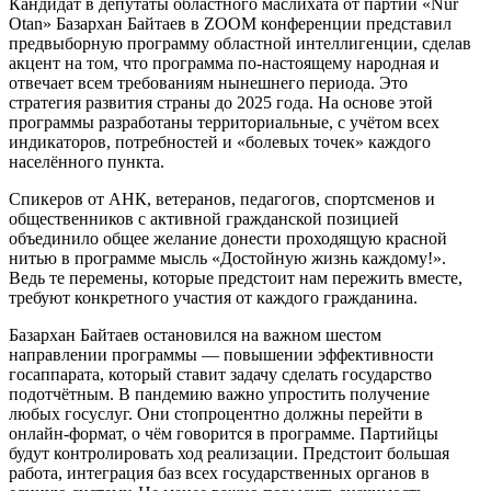
Кандидат в депутаты областного маслихата от партии «Nur
Otan» Базархан Байтаев в ZOOM конференции представил
предвыборную программу областной интеллигенции, сделав
акцент на том, что программа по-настоящему народная и
отвечает всем требованиям нынешнего периода. Это
стратегия развития страны до 2025 года. На основе этой
программы разработаны территориальные, с учётом всех
индикаторов, потребностей и «болевых точек» каждого
населённого пункта.
Спикеров от АНК, ветеранов, педагогов, спортсменов и
общественников с активной гражданской позицией
объединило общее желание донести проходящую красной
нитью в программе мысль «Достойную жизнь каждому!».
Ведь те перемены, которые предстоит нам пережить вместе,
требуют конкретного участия от каждого гражданина.
Базархан Байтаев остановился на важном шестом
направлении программы — повышении эффективности
госаппарата, который ставит задачу сделать государство
подотчётным. В пандемию важно упростить получение
любых госуслуг. Они стопроцентно должны перейти в
онлайн-формат, о чём говорится в программе. Партийцы
будут контролировать ход реализации. Предстоит большая
работа, интеграция баз всех государственных органов в