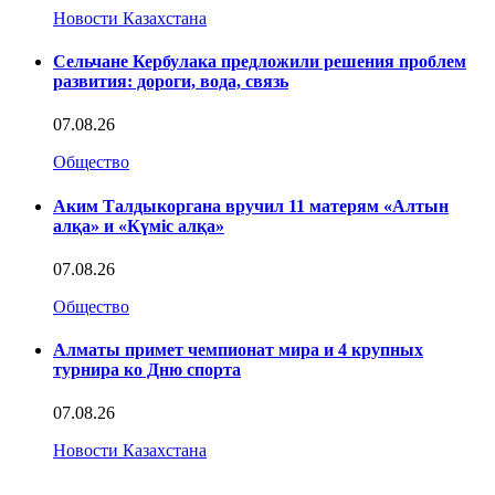
Новости Казахстана
Сельчане Кербулака предложили решения проблем
развития: дороги, вода, связь
07.08.26
Общество
Аким Талдыкоргана вручил 11 матерям «Алтын
алқа» и «Күміс алқа»
07.08.26
Общество
Алматы примет чемпионат мира и 4 крупных
турнира ко Дню спорта
07.08.26
Новости Казахстана