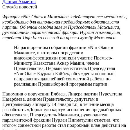
Данияр Ахметов
Служба новостей
Фракция «Nur Otan» в Мажилисе задействует все механизмы,
необходимые для выполнения предвыборных обязательств
партии. Об этом сегодня заявил Председатель Мажилиса,
руководитель парламентской фракции Нурлан Нигматулин,
передает Tinfo.kz со ссылкой на пресс-службу Мажилиса.
На расширенном собрании фракции «Nur Otan» в
Мажилисе, в котором посредством
видеоконференцсвязи приняли участие Премьер-
Министр Казахстана Аскар Мамин, члены
Правительства, Первый заместитель Председателя
«Nur Otan» Бауржан Байбек, обсуждены основные
направления дальнейшей совместной работы по
реализации Предвыборной программы партии.
Напомнив о поручении Елбасы, Лидера партии Нурсултана
Назарбаева, данном Правительству, депутатам и
Центральному аппарату 14 января т.г., в течение месяца
разработать «Дорожную карту» исполнения предвыборных
обязательств, Председатель Мажилиса, руководитель
парламентской фракции Нурлан Нигматулин отметил, что
итогом совместной работы стал подробный план действий на