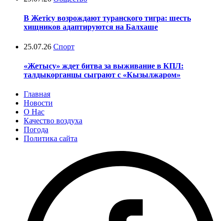
В Жетісу возрождают туранского тигра: шесть
хищников адаптируются на Балхаше
25.07.26
Спорт
«Жетысу» ждет битва за выживание в КПЛ:
талдыкорганцы сыграют с «Кызылжаром»
Главная
Новости
О Нас
Качество воздуха
Погода
Политика сайта