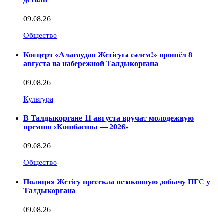
09.08.26
Общество
Концерт «Алатаудан Жетісуға сәлем!» прошёл 8
августа на набережной Талдыкоргана
09.08.26
Культура
В Талдыкоргане 11 августа вручат молодежную
премию «Көшбасшы — 2026»
09.08.26
Общество
Полиция Жетісу пресекла незаконную добычу ПГС у
Талдыкоргана
09.08.26