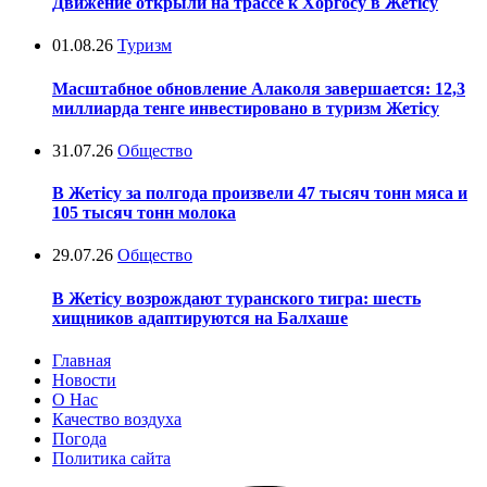
Движение открыли на трассе к Хоргосу в Жетісу
01.08.26
Туризм
Масштабное обновление Алаколя завершается: 12,3
миллиарда тенге инвестировано в туризм Жетісу
31.07.26
Общество
В Жетісу за полгода произвели 47 тысяч тонн мяса и
105 тысяч тонн молока
29.07.26
Общество
В Жетісу возрождают туранского тигра: шесть
хищников адаптируются на Балхаше
Главная
Новости
О Нас
Качество воздуха
Погода
Политика сайта