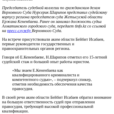
Председатель судебной коллегии по гражданским делам
Верховного Суда Нурсерик Шарипов представил судейскому
корпусу региона председателя суда Жетысуской области
Ержана Кененбаева. Ранее он занимал должность судьи
Алматинского городского суда, передает tinfo.kz со ссылкой
на
пресс-службу
Верховного Суда.
На встрече присутствовали аким области Бейбит Исабаев,
первые руководители государственных и
правоохранительных органов региона.
Говоря об Е.Кененбаеве, Н.Шарипов отметил его 15-летний
судейский стаж и большой опыт работы юристом.
«Мы знаем Е.Кененбаева как
квалифицированного криминалиста и
компетентного судью», – подчеркнул спик
ер,
отметив необходимость обеспечения качества
правосудия.
В своей речи аким области Бейбит Исабаев обратил внимание
на большую ответственность судей при отправлении
правосудия, требующей высокой профессиональной
квалификации.