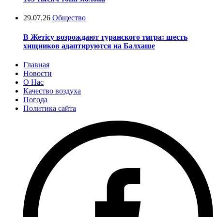
29.07.26
Общество
В Жетісу возрождают туранского тигра: шесть
хищников адаптируются на Балхаше
Главная
Новости
О Нас
Качество воздуха
Погода
Политика сайта