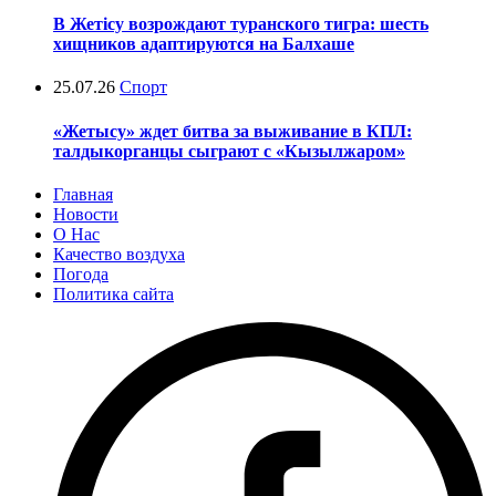
В Жетісу возрождают туранского тигра: шесть
хищников адаптируются на Балхаше
25.07.26
Спорт
«Жетысу» ждет битва за выживание в КПЛ:
талдыкорганцы сыграют с «Кызылжаром»
Главная
Новости
О Нас
Качество воздуха
Погода
Политика сайта