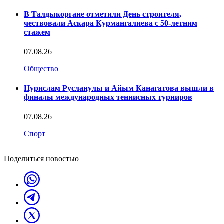
В Талдыкоргане отметили День строителя,
чествовали Аскара Курмангалиева с 50-летним
стажем
07.08.26
Общество
Нурислам Русланулы и Айым Канагатова вышли в
финалы международных теннисных турниров
07.08.26
Спорт
Поделиться новостью