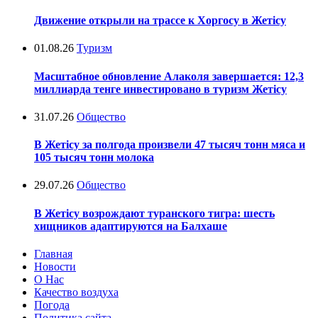
Движение открыли на трассе к Хоргосу в Жетісу
01.08.26
Туризм
Масштабное обновление Алаколя завершается: 12,3
миллиарда тенге инвестировано в туризм Жетісу
31.07.26
Общество
В Жетісу за полгода произвели 47 тысяч тонн мяса и
105 тысяч тонн молока
29.07.26
Общество
В Жетісу возрождают туранского тигра: шесть
хищников адаптируются на Балхаше
Главная
Новости
О Нас
Качество воздуха
Погода
Политика сайта