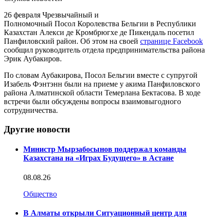
26 февраля Чрезвычайный и
Полномочный Посол Королевства Бельгии в Республики
Казахстан Алекси де Кромбрюгхе де Пикендаль посетил
Панфиловский район. Об этом на своей
странице Facebook
сообщил руководитель отдела предпринимательства района
Эрик Аубакиров.
По словам Аубакирова, Посол Бельгии вместе с супругой
Изабель Фэнтэнн были на приеме у акима Панфиловского
района Алматинской области Темерлана Бектасова. В ходе
встречи были обсуждены вопросы взаимовыгодного
сотрудничества.
Другие новости
Министр Мырзабосынов поддержал команды
Казахстана на «Играх Будущего» в Астане
08.08.26
Общество
В Алматы открыли Ситуационный центр для