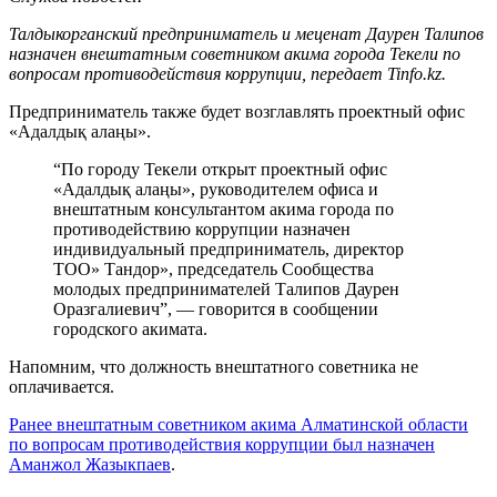
Талдыкорганский предприниматель и меценат Даурен Талипов
назначен внештатным советником акима города Текели по
вопросам противодействия коррупции, передает Tinfo.kz.
Предприниматель также будет возглавлять проектный офис
«Адалдық алаңы».
“По городу Текели открыт проектный офис
«Адалдық алаңы», руководителем офиса и
внештатным консультантом акима города по
противодействию коррупции назначен
индивидуальный предприниматель, директор
ТОО» Тандор», председатель Сообщества
молодых предпринимателей Талипов Даурен
Оразгалиевич”, — говорится в сообщении
городского акимата.
Напомним, что должность внештатного советника не
оплачивается.
Ранее внештатным советником акима Алматинской области
по вопросам противодействия коррупции был назначен
Аманжол Жазыкпаев
.