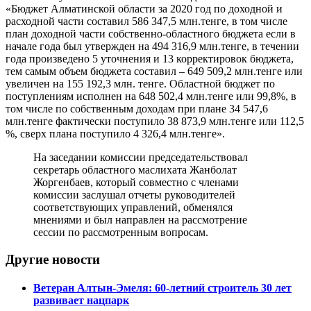
«Бюджет Алматинской области за 2020 год по доходной и
расходной части составил 586 347,5 млн.тенге, в том числе
план доходной части собственно-областного бюджета если в
начале года был утвержден на 494 316,9 млн.тенге, в течении
года произведено 5 уточнения и 13 корректировок бюджета,
тем самым объем бюджета составил – 649 509,2 млн.тенге или
увеличен на 155 192,3 млн. тенге. Областной бюджет по
поступлениям исполнен на 648 502,4 млн.тенге или 99,8%, в
том числе по собственным доходам при плане 34 547,6
млн.тенге фактически поступило 38 873,9 млн.тенге или 112,5
%, сверх плана поступило 4 326,4 млн.тенге».
На заседании комиссии председательствовал
секретарь областного маслихата Жанболат
Жоргенбаев, который совместно с членами
комиссии заслушал отчеты руководителей
соответствующих управлений, обменялся
мнениями и был направлен на рассмотрение
сессии по рассмотренным вопросам.
Другие новости
Ветеран Алтын-Эмеля: 60-летний строитель 30 лет
развивает нацпарк