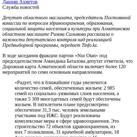
Данияр Ахметов
Служба новостей
Депутат областного маслихата, председатель Постоянной
комиссии по вопросам здравоохранения, образования,
социальной защиты населения и культуры при Алматинском
областном маслихате Римма Салыкова рассказала о
важности депутатского контроля над реализацией
Предвыборной программы, передает Tinfo.kz.
В ходе заседания фракции партии «Nur Otan» под
председательством Амандыка Баталова депутат отметила, что
Дорожная карта Алматинской области включает более 120
мероприятий по семи основным направлениям.
«Радует, что в ближайшие годы увеличится
количество семей, обеспеченных жильем: 2 985
семей из социально–уязвимых слоев населения, а
также 5 309 многодетных семей будут обеспечены
жильем. В пятилетнем плане предусмотрено
обеспечение 31,3 тыс. человек земельными
участками под ИЖС. Будут реализованы
комплексные меры в сфере здравоохранения. Это
строительство 72 объектов здравоохранения, из
них 7 поликлиник, 31 врачебной амбулатории, 18