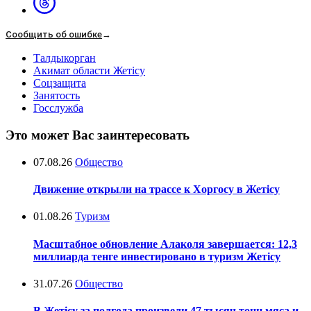
Сообщить об ошибке
→
Талдыкорган
Акимат области Жетісу
Соцзащита
Занятость
Госслужба
Это может Вас заинтересовать
07.08.26
Общество
Движение открыли на трассе к Хоргосу в Жетісу
01.08.26
Туризм
Масштабное обновление Алаколя завершается: 12,3
миллиарда тенге инвестировано в туризм Жетісу
31.07.26
Общество
В Жетісу за полгода произвели 47 тысяч тонн мяса и