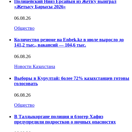
Полицейский Нияз Ерсайын из Жетісу выиграл
«Жетысу Барысы 2026»
06.08.26
Общество
Количество резюме на Enbek.kz в июле выросло до
141,2 тыс., вакансий — 104,6 тыс.
06.08.26
Новости Казахстана
Выборы в Курултай: более 72% казахстанцев готовы
голосовать
06.08.26
Общество
В Талдыкоргане полиция и блогер Хафиз
предупредили подростков о ночных опасностях