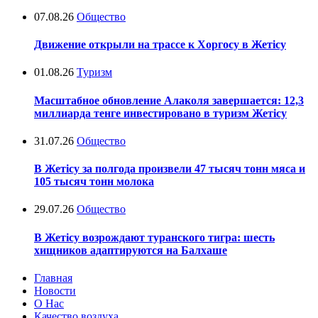
07.08.26
Общество
Движение открыли на трассе к Хоргосу в Жетісу
01.08.26
Туризм
Масштабное обновление Алаколя завершается: 12,3
миллиарда тенге инвестировано в туризм Жетісу
31.07.26
Общество
В Жетісу за полгода произвели 47 тысяч тонн мяса и
105 тысяч тонн молока
29.07.26
Общество
В Жетісу возрождают туранского тигра: шесть
хищников адаптируются на Балхаше
Главная
Новости
О Нас
Качество воздуха