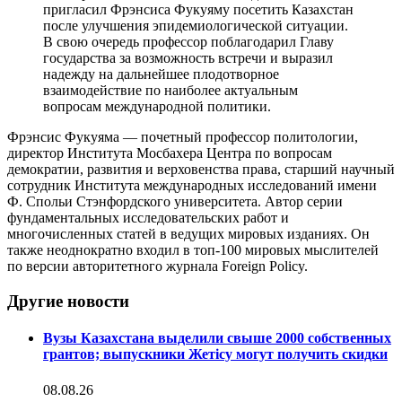
пригласил Фрэнсиса Фукуяму посетить Казахстан
после улучшения эпидемиологической ситуации.
В свою очередь профессор поблагодарил Главу
государства за возможность встречи и выразил
надежду на дальнейшее плодотворное
взаимодействие по наиболее актуальным
вопросам международной политики.
Фрэнсис Фукуяма — почетный профессор политологии,
директор Института Мосбахера Центра по вопросам
демократии, развития и верховенства права, старший научный
сотрудник Института международных исследований имени
Ф. Спольи Стэнфордского университета. Автор серии
фундаментальных исследовательских работ и
многочисленных статей в ведущих мировых изданиях. Он
также неоднократно входил в топ-100 мировых мыслителей
по версии авторитетного журнала Foreign Policy.
Другие новости
Вузы Казахстана выделили свыше 2000 собственных
грантов; выпускники Жетісу могут получить скидки
08.08.26