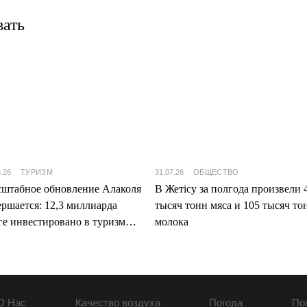
вать
8.26
ТУРИЗМ
31.07.26
ОБЩЕСТВО
штабное обновление Алаколя
В Жетісу за полгода произвели 
ершается: 12,3 миллиарда
тысяч тонн мяса и 105 тысяч то
ге инвестировано в туризм
молока
ісу
О Нас
Качество воздуха
Погода
По