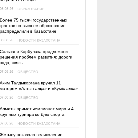
08.08.26
ОБРАЗОВАНИЕ
Более 75 тысяч государственных
грантов на высшее образование
распределили в Казахстане
08.08.26
НОВОСТИ КАЗАХСТАНА
Сельчане Кербулака предложили
решения проблем развития: дороги,
вода, связь
07.08.26
ОБЩЕСТВО
Аким Талдыкоргана вручил 11
матерям «Алтын алқа» и «Күміс алқа»
07.08.26
ОБЩЕСТВО
Алматы примет чемпионат мира и 4
крупных турнира ко Дню спорта
07.08.26
НОВОСТИ КАЗАХСТАНА
Жетысу показала великолепие