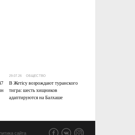
29.07.26
ОБЩЕСТВО
47
В Жетісу возрождают туранского
нн
тигра: шесть хищников
адаптируются на Балхаше
литика сайта