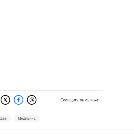
Сообщить об ошибке
→
каев
Медицина