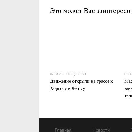
Это может Вас заинтересо
07.08.26
ОБЩЕСТВО
01.0
Движение открыли на трассе к
Мас
Хоргосу в Жетісу
зав
тен
Жет
Главная
Новости