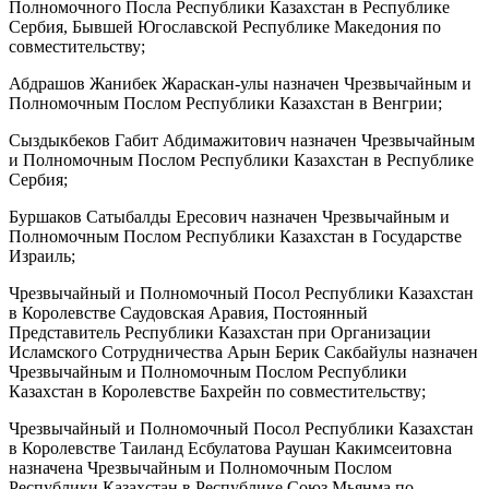
Полномочного Посла Республики Казахстан в Республике
Сербия, Бывшей Югославской Республике Македония по
совместительству;
Абдрашов Жанибек Жараскан-улы назначен Чрезвычайным и
Полномочным Послом Республики Казахстан в Венгрии;
Сыздыкбеков Габит Абдимажитович назначен Чрезвычайным
и Полномочным Послом Республики Казахстан в Республике
Сербия;
Буршаков Сатыбалды Ересович назначен Чрезвычайным и
Полномочным Послом Республики Казахстан в Государстве
Израиль;
Чрезвычайный и Полномочный Посол Республики Казахстан
в Королевстве Саудовская Аравия, Постоянный
Представитель Республики Казахстан при Организации
Исламского Сотрудничества Арын Берик Сакбайулы назначен
Чрезвычайным и Полномочным Послом Республики
Казахстан в Королевстве Бахрейн по совместительству;
Чрезвычайный и Полномочный Посол Республики Казахстан
в Королевстве Таиланд Есбулатова Раушан Какимсеитовна
назначена Чрезвычайным и Полномочным Послом
Республики Казахстан в Республике Союз Мьянма по