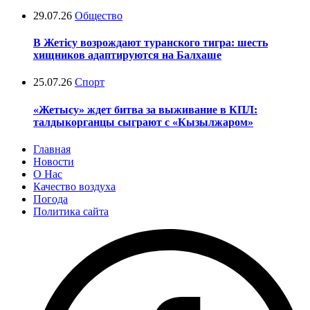
29.07.26
Общество
В Жетісу возрождают туранского тигра: шесть
хищников адаптируются на Балхаше
25.07.26
Спорт
«Жетысу» ждет битва за выживание в КПЛ:
талдыкорганцы сыграют с «Кызылжаром»
Главная
Новости
О Нас
Качество воздуха
Погода
Политика сайта