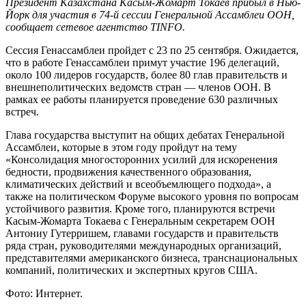
Президент Казахстана Касым-Жомарт Токаев прибыл в Нью-
Йорк для участия в 74-й сессии Генеральной Ассамблеи ООН,
cообщает сетевое агентство TINFO.
Сессия Генассамблеи пройдет с 23 по 25 сентября. Ожидается,
что в работе Генассамблеи примут участие 196 делегаций,
около 100 лидеров государств, более 80 глав правительств и
внешнеполитических ведомств стран — членов ООН. В
рамках ее работы планируется проведение 630 различных
встреч.
Глава государства выступит на общих дебатах Генеральной
Ассамблеи, которые в этом году пройдут на тему
«Консолидация многосторонних усилий для искоренения
бедности, продвижения качественного образования,
климатических действий и всеобъемлющего подхода», а
также на политическом Форуме высокого уровня по вопросам
устойчивого развития. Кроме того, планируются встречи
Касым-Жомарта Токаева с Генеральным секретарем ООН
Антониу Гутерришем, главами государств и правительств
ряда стран, руководителями международных организаций,
представителями американского бизнеса, транснациональных
компаний, политических и экспертных кругов США.
Фото: Интернет.