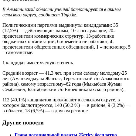
В Алматинской области ученый баллотируется в акимы
сельского округа, сообщает Tinfo.kz.
Политическими партиями выдвинуты кандидатами: 35
(12,5%) — действующие акимы, 10 -госслужащие, 20-
представители коммерческих структур, 13-работники
бюджетных организаций, 6-временно не работают, 4-
представители общественных объединений, 1 – пенсионер, 5
– самозанятые.
1 кандидат имеет ученую степень.
Средний возраст — 41,3 лет, при этом самому молодому-25
лет (Аманкелдыулы Жантас, Теректинский с/о Алакольского
района), самому возрастному–62 года (Мыкыбаев Жуман
Сембаевич, Балтабайский с/о Енбекшиказахского района).
112 (40,1%) кандидатов проживают в сельском округе, в
котором баллотируются, 140 (50,2 %) — в районе, 9 (3,2%) —
в области, 18 (6,5%) — в другом регионе.
Другие новости
Глава нотариальной палаты Жетісу бесплатно