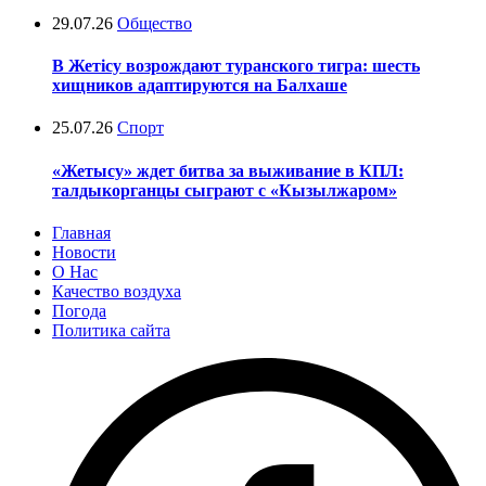
29.07.26
Общество
В Жетісу возрождают туранского тигра: шесть
хищников адаптируются на Балхаше
25.07.26
Спорт
«Жетысу» ждет битва за выживание в КПЛ:
талдыкорганцы сыграют с «Кызылжаром»
Главная
Новости
О Нас
Качество воздуха
Погода
Политика сайта