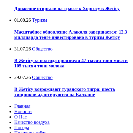
Движение открыли на трассе к Хоргосу в Жетісу
01.08.26
Туризм
Масштабное обновление Алаколя завершается: 12,3
миллиарда тенге инвестировано в туризм Жетісу
31.07.26
Общество
В Жетісу за полгода произвели 47 тысяч тонн мяса и
105 тысяч тонн молока
29.07.26
Общество
В Жетісу возрождают туранского тигра: шесть
хищников адаптируются на Балхаше
Главная
Новости
О Нас
Качество воздуха
Погода
Политика сайта