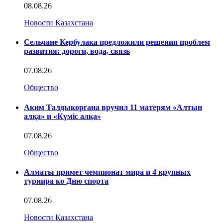
08.08.26
Новости Казахстана
Сельчане Кербулака предложили решения проблем
развития: дороги, вода, связь
07.08.26
Общество
Аким Талдыкоргана вручил 11 матерям «Алтын
алқа» и «Күміс алқа»
07.08.26
Общество
Алматы примет чемпионат мира и 4 крупных
турнира ко Дню спорта
07.08.26
Новости Казахстана