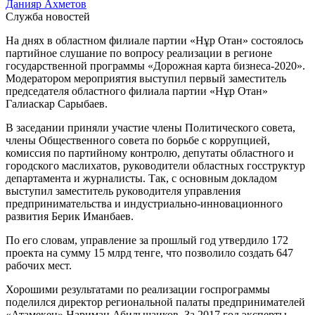
Данияр Ахметов
Служба новостей
На днях в областном филиале партии «Нұр Отан» состоялось
партийное слушание по вопросу реализации в регионе
государственной программы «Дорожная карта бизнеса-2020».
Модератором мероприятия выступил первый заместитель
председателя областного филиала партии «Нұр Отан»
Галиаскар Сарыбаев.
В заседании приняли участие члены Политического совета,
члены Общественного совета по борьбе с коррупцией,
комиссия по партийному контролю, депутаты областного и
городского маслихатов, руководители областных госструктур
департамента и журналисты. Так, с основным докладом
выступил заместитель руководителя управления
предпринимательства и индустриально-инновационного
развития Берик Иманбаев.
По его словам, управление за прошлый год утвердило 172
проекта на сумму 15 млрд тенге, что позволило создать 647
рабочих мест.
Хорошими результатами по реализации госпрограммы
поделился директор региональной палаты предпринимателей
«Атамекен» Нариман Абильшаиков. За 2017 год эксперты