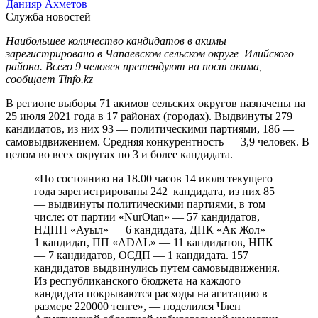
Данияр Ахметов
Служба новостей
Наибольшее количество кандидатов в акимы
зарегистрировано в Чапаевском сельском округе Илийского
района. Всего 9 человек претендуют на пост акима,
сообщает Tinfo.kz
В регионе выборы 71 акимов сельских округов назначены на
25 июля 2021 года в 17 районах (городах). Выдвинуты 279
кандидатов, из них 93 — политическими партиями, 186 —
самовыдвижением. Средняя конкурентность — 3,9 человек. В
целом во всех округах по 3 и более кандидата.
«По состоянию на 18.00 часов 14 июля текущего
года зарегистрированы 242 кандидата, из них 85
— выдвинуты политическими партиями, в том
числе: от партии «NurOtan» — 57 кандидатов,
НДПП «Ауыл» — 6 кандидата, ДПК «Ак Жол» —
1 кандидат, ПП «АDAL» — 11 кандидатов, НПК
— 7 кандидатов, ОСДП — 1 кандидата. 157
кандидатов выдвинулись путем самовыдвижения.
Из республиканского бюджета на каждого
кандидата покрываются расходы на агитацию в
размере 220000 тенге», — поделился Член