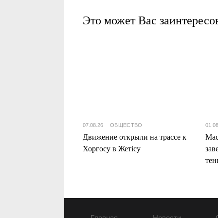
Это может Вас заинтересо
07.08.26
ОБЩЕСТВО
01.0
Движение открыли на трассе к
Мас
Хоргосу в Жетісу
зав
тен
Жет
Главная
Новости