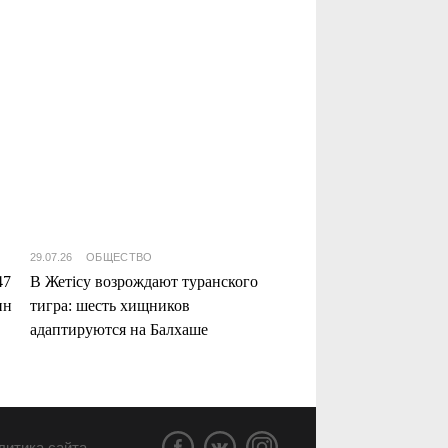
29.07.26
ОБЩЕСТВО
47
В Жетісу возрождают туранского
нн
тигра: шесть хищников
адаптируются на Балхаше
литика сайта