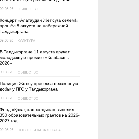
09.08.26
ОБЩЕСТВО
Концерт «Алатаудан Жетісуға сәлем!»
прошёл 8 августа на набережной
Талдыкоргана
09.08.26
КУЛЬТУРА
В Талдыкоргане 11 августа вручат
молодежную премию «Көшбасшы —
2026»
09.08.26
ОБЩЕСТВО
Полиция Жетісу пресекла незаконную
добычу ПГС у Талдыкоргана
09.08.26
ОБЩЕСТВО
Фонд «Қазақстан халқына» выделил
350 образовательных грантов на 2026-
2027 год
09.08.26
НОВОСТИ КАЗАХСТАНА