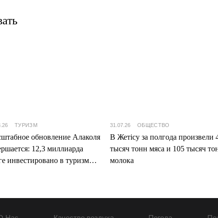
вать
8.26
ТУРИЗМ
31.07.26
ОБЩЕСТВО
штабное обновление Алаколя
В Жетісу за полгода произвели 
ершается: 12,3 миллиарда
тысяч тонн мяса и 105 тысяч то
ге инвестировано в туризм
молока
ісу
О Нас
Качество воздуха
Погода
По