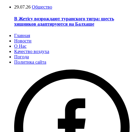
29.07.26
Общество
В Жетісу возрождают туранского тигра: шесть
хищников адаптируются на Балхаше
Главная
Новости
О Нас
Качество воздуха
Погода
Политика сайта