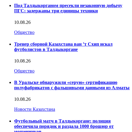
Под Талдыкорганом пресекли незаконную добычу
ПГС: задержаны три единицы техники
10.08.26
Общество
Тренер сборной Казахстана ван ’т Схип искал
футболистов в Талдыкоргане
10.08.26
Общество
В Уральске обнаружили «серую» сертификацию
полуфабрикатов с фальшивыми данными из Алматы
10.08.26
Новости Казахстана
Футбольный матч в Талдыкоргане: полиция
обеспечила порядок и раздала 1000 брошюр от
мошенников