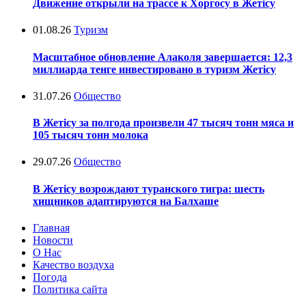
Движение открыли на трассе к Хоргосу в Жетісу
01.08.26
Туризм
Масштабное обновление Алаколя завершается: 12,3
миллиарда тенге инвестировано в туризм Жетісу
31.07.26
Общество
В Жетісу за полгода произвели 47 тысяч тонн мяса и
105 тысяч тонн молока
29.07.26
Общество
В Жетісу возрождают туранского тигра: шесть
хищников адаптируются на Балхаше
Главная
Новости
О Нас
Качество воздуха
Погода
Политика сайта