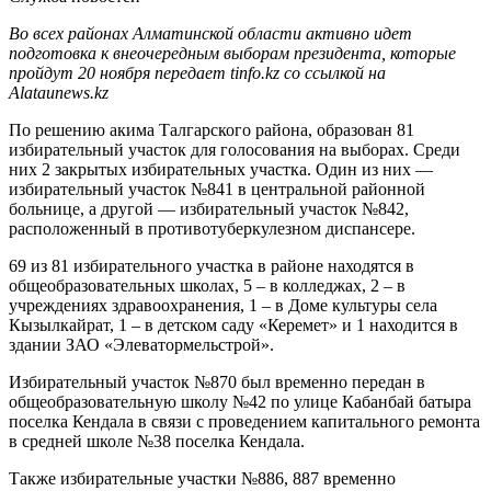
Во всех районах Алматинской области активно идет
подготовка к внеочередным выборам президента, которые
пройдут 20 ноября передает tinfo.kz со ссылкой на
Alataunews.kz
По решению акима Талгарского района, образован 81
избирательный участок для голосования на выборах. Среди
них 2 закрытых избирательных участка. Один из них —
избирательный участок №841 в центральной районной
больнице, а другой — избирательный участок №842,
расположенный в противотуберкулезном диспансере.
69 из 81 избирательного участка в районе находятся в
общеобразовательных школах, 5 – в колледжах, 2 – в
учреждениях здравоохранения, 1 – в Доме культуры села
Кызылкайрат, 1 – в детском саду «Керемет» и 1 находится в
здании ЗАО «Элеватормельстрой».
Избирательный участок №870 был временно передан в
общеобразовательную школу №42 по улице Кабанбай батыра
поселка Кендала в связи с проведением капитального ремонта
в средней школе №38 поселка Кендала.
Также избирательные участки №886, 887 временно