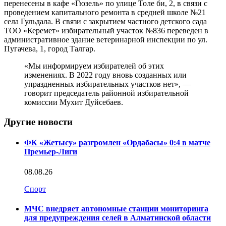
перенесены в кафе «Гюзель» по улице Толе би, 2, в связи с
проведением капитального ремонта в средней школе №21
села Гульдала. В связи с закрытием частного детского сада
ТОО «Керемет» избирательный участок №836 переведен в
административное здание ветеринарной инспекции по ул.
Пугачева, 1, город Талгар.
«Мы информируем избирателей об этих
изменениях. В 2022 году вновь созданных или
упраздненных избирательных участков нет», —
говорит председатель районной избирательной
комиссии Мухит Дуйсебаев.
Другие новости
ФК «Жетысу» разгромлен «Ордабасы» 0:4 в матче
Премьер-Лиги
08.08.26
Спорт
МЧС внедряет автономные станции мониторинга
для предупреждения селей в Алматинской области