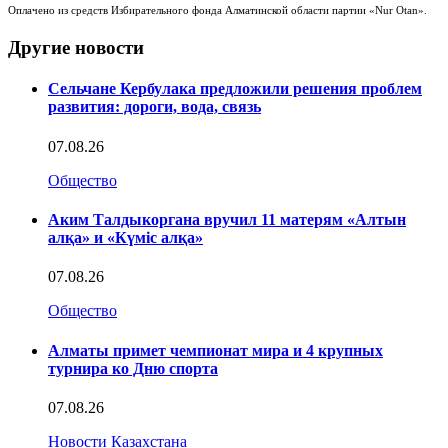
Оплачено из средств Избирательного фонда Алматинской области партии «Nur Otan».
Другие новости
Сельчане Кербулака предложили решения проблем
развития: дороги, вода, связь
07.08.26
Общество
Аким Талдыкоргана вручил 11 матерям «Алтын
алқа» и «Күміс алқа»
07.08.26
Общество
Алматы примет чемпионат мира и 4 крупных
турнира ко Дню спорта
07.08.26
Новости Казахстана