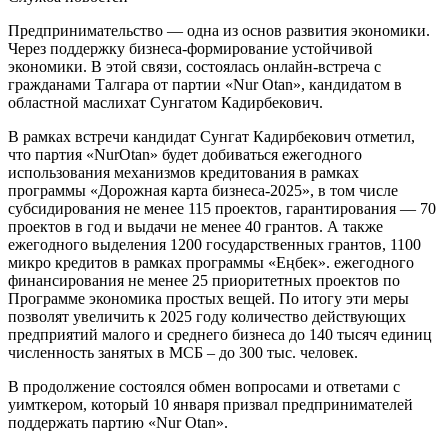
Предпринимательство — одна из основ развития экономики.
Через поддержку бизнеса-формирование устойчивой
экономики. В этой связи, состоялась онлайн-встреча с
гражданами Талгара от партии «Nur Otan», кандидатом в
областной маслихат Сунгатом Кадирбекович.
В рамках встречи кандидат Сунгат Кадирбекович отметил,
что партия «NurOtan» будет добиваться ежегодного
использования механизмов кредитования в рамках
программы «Дорожная карта бизнеса-2025», в том числе
субсидирования не менее 115 проектов, гарантирования — 70
проектов в год и выдачи не менее 40 грантов. А также
ежегодного выделения 1200 государственных грантов, 1100
микро кредитов в рамках программы «Еңбек». ежегодного
финансирования не менее 25 приоритетных проектов по
Программе экономика простых вещей. По итогу эти меры
позволят увеличить к 2025 году количество действующих
предприятий малого и среднего бизнеса до 140 тысяч единиц
численность занятых в МСБ – до 300 тыс. человек.
В продолжение состоялся обмен вопросами и ответами с
уимткером, который 10 января призвал предпринимателей
поддержать партию «Nur Otan».