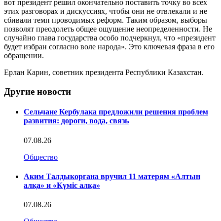
вот президент решил окончательно поставить точку во всех
этих разговорах и дискуссиях, чтобы они не отвлекали и не
сбивали темп проводимых реформ. Таким образом, выборы
позволят преодолеть общее ощущение неопределенности. Не
случайно глава государства особо подчеркнул, что «президент
будет избран согласно воле народа». Это ключевая фраза в его
обращении.
Ерлан Карин, советник президента Республики Казахстан.
Другие новости
Сельчане Кербулака предложили решения проблем
развития: дороги, вода, связь
07.08.26
Общество
Аким Талдыкоргана вручил 11 матерям «Алтын
алқа» и «Күміс алқа»
07.08.26