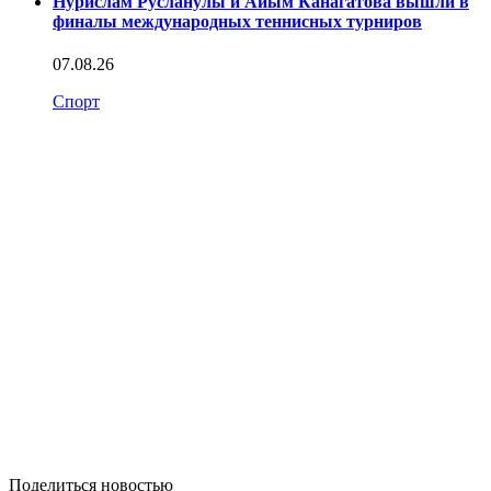
Нурислам Русланулы и Айым Канагатова вышли в
финалы международных теннисных турниров
07.08.26
Спорт
Поделиться новостью