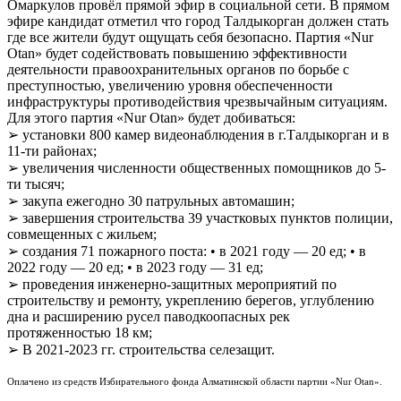
Омаркулов провёл прямой эфир в социальной сети. В прямом
эфире кандидат отметил что город Талдыкорган должен стать
где все жители будут ощущать себя безопасно. Партия «Nur
Otan» будет содействовать повышению эффективности
деятельности правоохранительных органов по борьбе с
преступностью, увеличению уровня обеспеченности
инфраструктуры противодействия чрезвычайным ситуациям.
Для этого партия «Nur Otan» будет добиваться:
➢ установки 800 камер видеонаблюдения в г.Талдыкорган и в
11-ти районах;
➢ увеличения численности общественных помощников до 5-
ти тысяч;
➢ закупа ежегодно 30 патрульных автомашин;
➢ завершения строительства 39 участковых пунктов полиции,
совмещенных с жильем;
➢ создания 71 пожарного поста: • в 2021 году — 20 ед; • в
2022 году — 20 ед; • в 2023 году — 31 ед;
➢ проведения инженерно-защитных мероприятий по
строительству и ремонту, укреплению берегов, углублению
дна и расширению русел паводкоопасных рек
протяженностью 18 км;
➢ В 2021-2023 гг. строительства селезащит.
Оплачено из средств Избирательного фонда Алматинской области партии «Nur Otan».