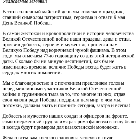
Уважаемые земляки!
В этот солнечный майский день мы отмечаем праздник,
ставший символом патриотизма, героизма и отваги 9 мая –
День Великой Победы.
В самой жестокой и кровопролитной в истории человечества
Великой Отечественной войне наши прадеды, деды и отцы,
проявив доблесть, героизм и мужество, принесли нам
Великую Победу над коричневой чумой фашизма. В этом
году мы отмечаем 77-ю годовщину со дня этой исторической
даты. Сколько бы ни минуло десятилетий, как бы не
изменились времена, величие Победы всегда будет жить в
сердцах многих поколений.
Мы с благодарностью и с почтением преклоняем головы
перед миллионами участников Великой Отечественной
войны и тружеников тыла за то, что многие из них, отдав
свои жизни ради Победы, подарили нам мир, о чем мы,
потомки, должны знать и помнить сегодня, завтра и всегда!
Доблесть и мужество наших солдат и офицеров на фронте,
самоотверженный труд во имя разгрома фашизма в тылу были
и всегда будут примером для казахстанской молодежи.
Желаю всем вам крепкого здоровья, успехов в труде,