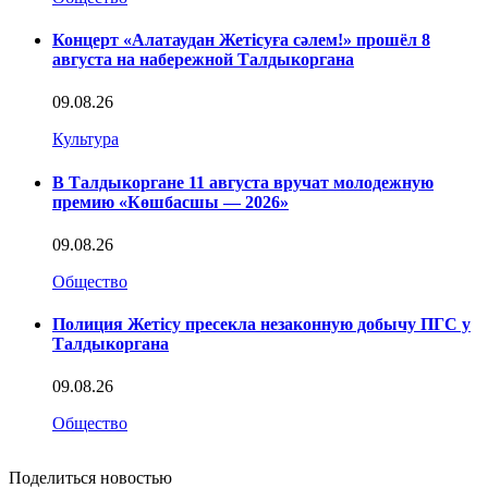
Концерт «Алатаудан Жетісуға сәлем!» прошёл 8
августа на набережной Талдыкоргана
09.08.26
Культура
В Талдыкоргане 11 августа вручат молодежную
премию «Көшбасшы — 2026»
09.08.26
Общество
Полиция Жетісу пресекла незаконную добычу ПГС у
Талдыкоргана
09.08.26
Общество
Поделиться новостью