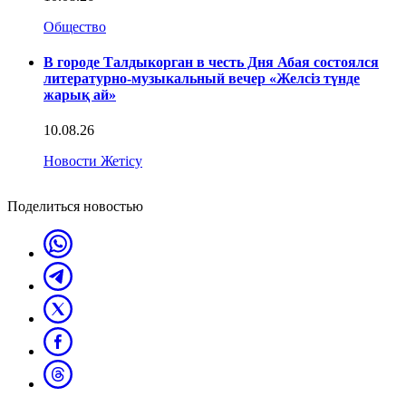
Общество
В городе Талдыкорган в честь Дня Абая состоялся
литературно-музыкальный вечер «Желсіз түнде
жарық ай»
10.08.26
Новости Жетісу
Поделиться новостью