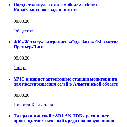
Поезд столкнулся с автомобилем Jetour в
Карабулаке: пострадавших нет
08.08.26
Общество
ФК «Жетысу» разгромлен «Ордабасы» 0:4 в матче
Премьер-Лиги
08.08.26
Спорт
МЧС внедряет автономные станции мониторинга
для предупреждения селей в Алматинской области
08.08.26
Новости Казахстана
Талдыкорганский «ARLAN TDK» расширяет
производство: льготный кредит на новую линию