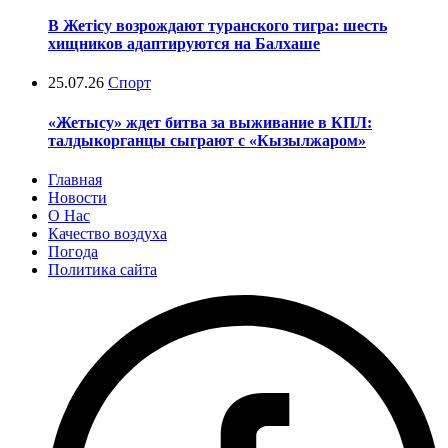
В Жетісу возрождают туранского тигра: шесть
хищников адаптируются на Балхаше
25.07.26
Спорт
«Жетысу» ждет битва за выживание в КПЛ:
талдыкорганцы сыграют с «Кызылжаром»
Главная
Новости
О Нас
Качество воздуха
Погода
Политика сайта