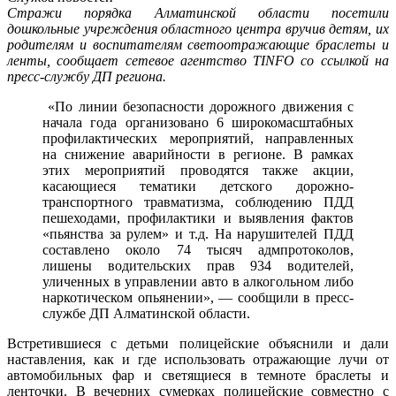
Стражи порядка Алматинской области посетили
дошкольные учреждения областного центра вручив детям, их
родителям и воспитателям светоотражающие браслеты и
ленты, сообщает сетевое агентство TINFO со ссылкой на
пресс-службу ДП региона.
«По линии безопасности дорожного движения с
начала года организовано 6 широкомасштабных
профилактических мероприятий, направленных
на снижение аварийности в регионе. В рамках
этих мероприятий проводятся также акции,
касающиеся тематики детского дорожно-
транспортного травматизма, соблюдению ПДД
пешеходами, профилактики и выявления фактов
«пьянства за рулем» и т.д. На нарушителей ПДД
составлено около 74 тысяч адмпротоколов,
лишены водительских прав 934 водителей,
уличенных в управлении авто в алкогольном либо
наркотическом опьянении», — сообщили в пресс-
службе ДП Алматинской области.
Встретившиеся с детьми полицейские объяснили и дали
наставления, как и где использовать отражающие лучи от
автомобильных фар и светящиеся в темноте браслеты и
ленточки. В вечерних сумерках полицейские совместно с