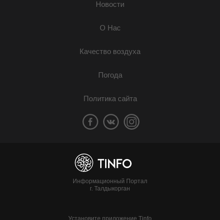
Новости
О Нас
Качество воздуха
Погода
Политика сайта
Информационный Портал
г. Талдыкорган
Установите приложение Tinfo