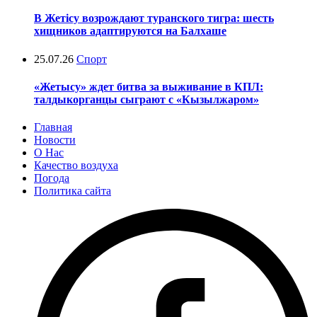
В Жетісу возрождают туранского тигра: шесть
хищников адаптируются на Балхаше
25.07.26
Спорт
«Жетысу» ждет битва за выживание в КПЛ:
талдыкорганцы сыграют с «Кызылжаром»
Главная
Новости
О Нас
Качество воздуха
Погода
Политика сайта