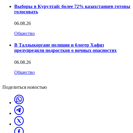
Выборы в Курултай: более 72% казахстанцев готовы
голосовать
06.08.26
Общество
В Талдыкоргане полиция и блогер Хафиз
предупредили подростков о ночных опасностях
06.08.26
Общество
Поделиться новостью