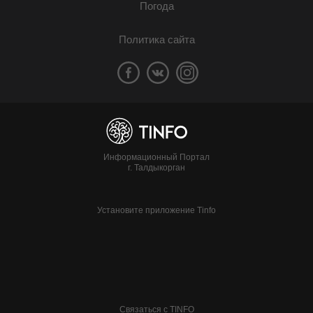
Погода
Политика сайта
Информационный Портал
г. Талдыкорган
Установите приложение Tinfo
Связаться с TINFO