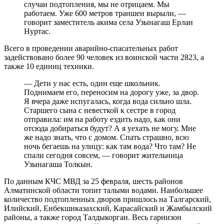
случаи подтопления, мы не отрицаем. Мы
работаем. Уже 600 метров траншеи вырыли, —
говорит заместитель акима села Узынагаш Ерлан
Нуртас.
Всего в проведении аварийно-спасательных работ
задействовано более 90 человек из воинской части 2823, а
также 10 единиц техники.
— Дети у нас есть, один еще школьник.
Поднимаем его, переносим на дорогу уже, за двор.
Я вчера даже испугалась, когда вода сильно шла.
Старшего сына с невесткой к сестре в город
отправила: им на работу ездить надо, как они
отсюда добираться будут? А я уехать не могу. Мне
же надо знать, что с домом. Спать страшно, всю
ночь бегаешь на улицу: как там вода? Что там? Не
спали сегодня совсем, — говорит жительница
Узынагаша Толкын.
По данным КЧС МВД за 25 февраля, шесть районов
Алматинской области топит талыми водами. Наибольшее
количество подтопленных дворов пришлось на Талгарский,
Илийский, Енбекшиказахский, Карасайский и Жамбылский
районы, а также город Талдыкорган. Весь гарнизон