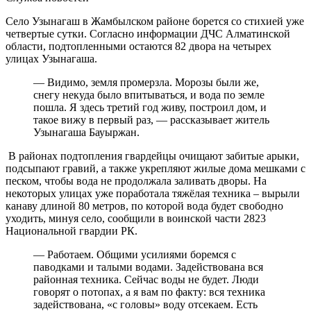
Село Узынагаш в Жамбылском районе борется со стихией уже
четвертые сутки. Согласно информации ДЧС Алматинской
области, подтопленными остаются 82 двора на четырех
улицах Узынагаша.
— Видимо, земля промерзла. Морозы были же,
снегу некуда было впитываться, и вода по земле
пошла. Я здесь третий год живу, построил дом, и
такое вижу в первый раз, — рассказывает житель
Узынагаша Бауыржан.
В районах подтопления гвардейцы очищают забитые арыки,
подсыпают гравий, а также укрепляют жилые дома мешками с
песком, чтобы вода не продолжала заливать дворы. На
некоторых улицах уже поработала тяжёлая техника – вырыли
канаву длиной 80 метров, по которой вода будет свободно
уходить, минуя село, сообщили в воинской части 2823
Национальной гвардии РК.
— Работаем. Общими усилиями боремся с
паводками и талыми водами. Задействована вся
районная техника. Сейчас воды не будет. Люди
говорят о потопах, а я вам по факту: вся техника
задействована, «с головы» воду отсекаем. Есть