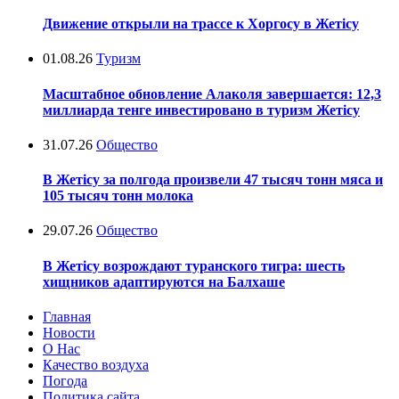
Движение открыли на трассе к Хоргосу в Жетісу
01.08.26
Туризм
Масштабное обновление Алаколя завершается: 12,3
миллиарда тенге инвестировано в туризм Жетісу
31.07.26
Общество
В Жетісу за полгода произвели 47 тысяч тонн мяса и
105 тысяч тонн молока
29.07.26
Общество
В Жетісу возрождают туранского тигра: шесть
хищников адаптируются на Балхаше
Главная
Новости
О Нас
Качество воздуха
Погода
Политика сайта