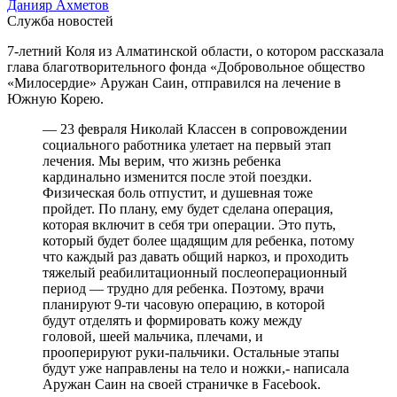
Данияр Ахметов
Служба новостей
7-летний Коля из Алматинской области, о котором рассказала
глава благотворительного фонда «Добровольное общество
«Милосердие» Аружан Саин, отправился на лечение в
Южную Корею.
— 23 февраля Николай Классен в сопровождении
социального работника улетает на первый этап
лечения. Мы верим, что жизнь ребенка
кардинально изменится после этой поездки.
Физическая боль отпустит, и душевная тоже
пройдет. По плану, ему будет сделана операция,
которая включит в себя три операции. Это путь,
который будет более щадящим для ребенка, потому
что каждый раз давать общий наркоз, и проходить
тяжелый реабилитационный послеоперационный
период — трудно для ребенка. Поэтому, врачи
планируют 9-ти часовую операцию, в которой
будут отделять и формировать кожу между
головой, шеей мальчика, плечами, и
прооперируют руки-пальчики. Остальные этапы
будут уже направлены на тело и ножки,- написала
Аружан Саин на своей страничке в Facebook.