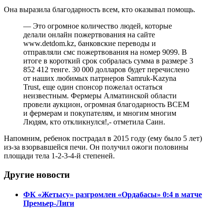
Она выразила благодарность всем, кто оказывал помощь.
— Это огромное количество людей, которые
делали онлайн пожертвования на сайте
www.detdom.kz, банковские переводы и
отправляли смс пожертвования на номер 9099. В
итоге в короткий срок собралась сумма в размере 3
852 412 тенге. 30 000 долларов будет перечислено
от наших любимых патрнеров Samruk-Kazyna
Trust, еще один спонсор пожелал остаться
неизвестным. Фермеры Алматинской области
провели аукцион, огромная благодарность ВСЕМ
и фермерам и покупателям, и многим многим
Людям, кто откликнулся!,- отметила Саин.
Напомним, ребенок пострадал в 2015 году (ему было 5 лет)
из-за взорвавшейся печи. Он получил ожоги половины
площади тела 1-2-3-4-й степеней.
Другие новости
ФК «Жетысу» разгромлен «Ордабасы» 0:4 в матче
Премьер-Лиги