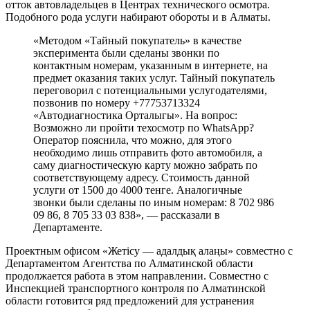
отток автовладельцев в Центрах технического осмотра.
Подобного рода услуги набирают обороты и в Алматы.
«Методом «Тайный покупатель» в качестве
эксперимента были сделаны звонки по
контактным номерам, указанным в интернете, на
предмет оказания таких услуг. Тайный покупатель
переговорил с потенциальными услугодателями,
позвонив по номеру +77753713324
«Автодиагностика Орталыгы». На вопрос:
Возможно ли пройти техосмотр по WhatsApp?
Оператор пояснила, что можно, для этого
необходимо лишь отправить фото автомобиля, а
саму диагностическую карту можно забрать по
соответствующему адресу. Стоимость данной
услуги от 1500 до 4000 тенге. Аналогичные
звонки были сделаны по иным номерам: 8 702 986
09 86, 8 705 33 03 838», — рассказали в
Департаменте.
Проектным офисом «Жетісу — адалдық алаңы» совместно с
Департаментом Агентства по Алматинской области
продолжается работа в этом направлении. Совместно с
Инспекцией транспортного контроля по Алматинской
области готовится ряд предложений для устранения