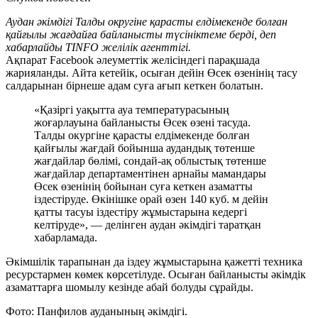
Аудан әкімдігі Талды округіне қарасты елдімекенде болған
қайғылы жағдайға байланысты түсініктеме берді, деп
хабарлайды TINFO желілік агенттігі.
Ақпарат Facebook әлеуметтік желісіндегі парақшада
жарияланды. Айта кетейік, осыған дейін Өсек өзенінің тасу
салдарынан бірнеше адам суға ағып кеткен болатын.
«Қазіргі уақытта ауа температурасының
жоғарлауына байланысты Өсек өзені тасуда.
Талды окургіне қарасты елдімекенде болған
қайғылы жағдай бойынша аудандық төтенше
жағдайлар бөлімі, сондай-ақ облыстық төтенше
жағдайлар департаментінен арнайы мамандары
Өсек өзенінің бойынан суға кеткен азаматты
іздестіруде. Өкінішке орай өзен 140 куб. м дейін
қатты тасуы іздестіру жұмыстарына кедергі
келтіруде», — делінген аудан әкімдігі таратқан
хабарламада.
Әкімшілік тарапынан да іздеу жұмыстарына қажетті техника
ресурстармен көмек көрсетілуде. Осыған байланысты әкімдік
азаматтарға шомылу кезінде абай болуды сұрайды.
Фото: Панфилов ауданының әкімдігі.