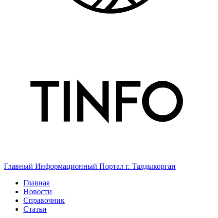
Главный Информационный Портал г. Талдыкорган
Главная
Новости
Справочник
Статьи