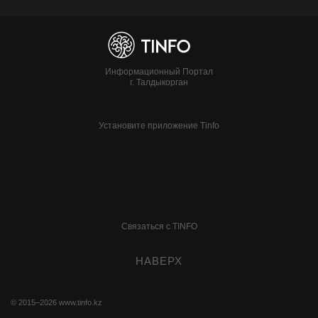
Информационный Портал
г. Талдыкорган
Установите приложение Tinfo
Связаться с TINFO
НАВЕРХ
© 2015–2026
www.tinfo.kz